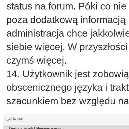
status na forum. Póki co nie
poza dodatkową informacją 
administracja chce jakkolwi
siebie więcej. W przyszłości
czymś więcej.
14. Użytkownik jest zobowi
obscenicznego języka i trak
szacunkiem bez względu na 
Szukaj
«
Starszy wątek
|
Nowszy wątek
»