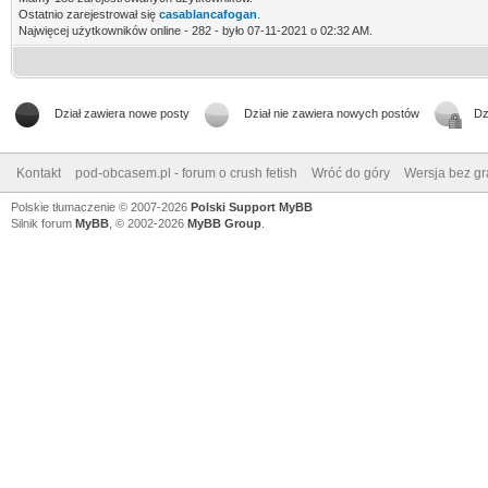
Ostatnio zarejestrował się
casablancafogan
.
Najwięcej użytkowników online - 282 - było 07-11-2021 o 02:32 AM.
Dział zawiera nowe posty
Dział nie zawiera nowych postów
Dz
Kontakt
pod-obcasem.pl - forum o crush fetish
Wróć do góry
Wersja bez gra
Polskie tłumaczenie © 2007-2026
Polski Support MyBB
Silnik forum
MyBB
, © 2002-2026
MyBB Group
.