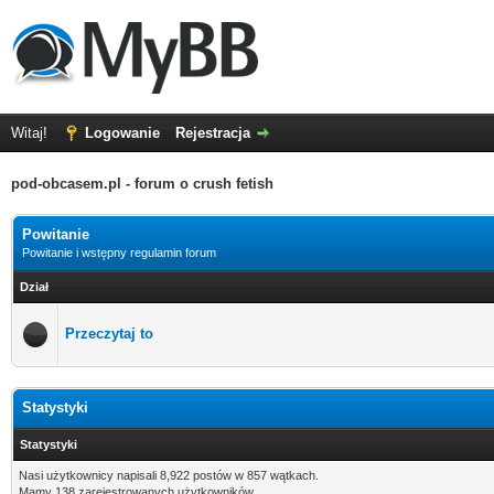
Witaj!
Logowanie
Rejestracja
pod-obcasem.pl - forum o crush fetish
Powitanie
Powitanie i wstępny regulamin forum
Dział
Przeczytaj to
Statystyki
Statystyki
Nasi użytkownicy napisali 8,922 postów w 857 wątkach.
Mamy 138 zarejestrowanych użytkowników.