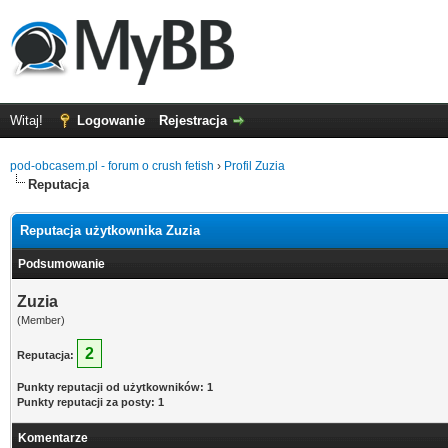
Witaj!
Logowanie
Rejestracja
pod-obcasem.pl - forum o crush fetish
›
Profil Zuzia
Reputacja
Reputacja użytkownika Zuzia
Podsumowanie
Zuzia
(Member)
2
Reputacja:
Punkty reputacji od użytkowników: 1
Punkty reputacji za posty: 1
Komentarze