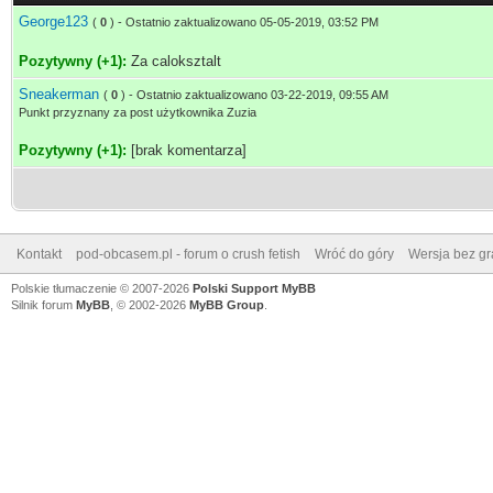
George123
(
0
) - Ostatnio zaktualizowano 05-05-2019, 03:52 PM
Pozytywny (+1):
Za caloksztalt
Sneakerman
(
0
) - Ostatnio zaktualizowano 03-22-2019, 09:55 AM
Punkt przyznany za post użytkownika Zuzia
Pozytywny (+1):
[brak komentarza]
Kontakt
pod-obcasem.pl - forum o crush fetish
Wróć do góry
Wersja bez gra
Polskie tłumaczenie © 2007-2026
Polski Support MyBB
Silnik forum
MyBB
, © 2002-2026
MyBB Group
.