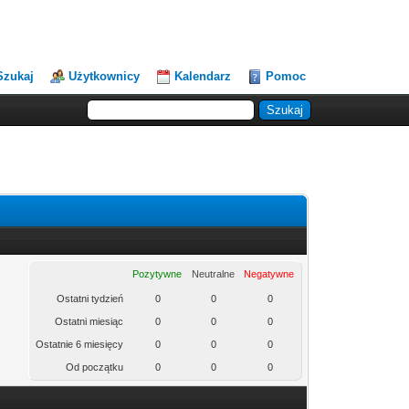
Szukaj
Użytkownicy
Kalendarz
Pomoc
Pozytywne
Neutralne
Negatywne
Ostatni tydzień
0
0
0
Ostatni miesiąc
0
0
0
Ostatnie 6 miesięcy
0
0
0
Od początku
0
0
0