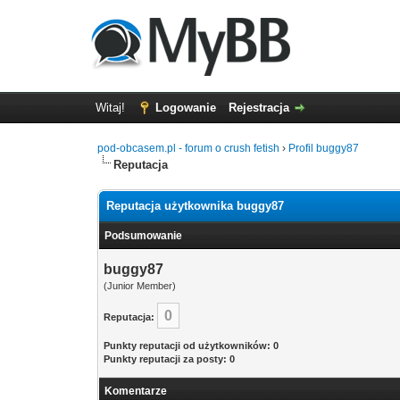
Witaj!
Logowanie
Rejestracja
pod-obcasem.pl - forum o crush fetish
›
Profil buggy87
Reputacja
Reputacja użytkownika buggy87
Podsumowanie
buggy87
(Junior Member)
0
Reputacja:
Punkty reputacji od użytkowników: 0
Punkty reputacji za posty: 0
Komentarze