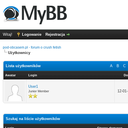
Witaj!
Logowanie
Rejestracja
pod-obcasem.pl - forum o crush fetish
Użytkownicy
Lista użytkowników
A
B
C
Awatar
Login
Do
User1
12-01
Junior Member
Szukaj na liście użytkowników