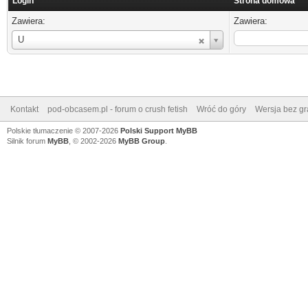
Login
Strona domowa
Zawiera:
Zawiera:
Login
U
Kontakt
pod-obcasem.pl - forum o crush fetish
Wróć do góry
Wersja bez gra
Polskie tłumaczenie © 2007-2026
Polski Support MyBB
Silnik forum
MyBB
, © 2002-2026
MyBB Group
.