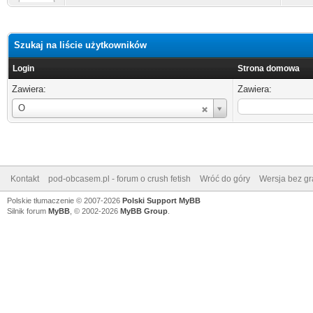
Szukaj na liście użytkowników
Login
Strona domowa
Zawiera:
Zawiera:
Login
O
Kontakt
pod-obcasem.pl - forum o crush fetish
Wróć do góry
Wersja bez gra
Polskie tłumaczenie © 2007-2026
Polski Support MyBB
Silnik forum
MyBB
, © 2002-2026
MyBB Group
.