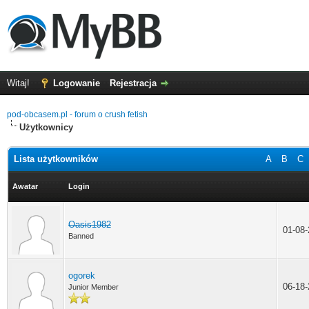
Witaj!
Logowanie
Rejestracja
pod-obcasem.pl - forum o crush fetish
Użytkownicy
Lista użytkowników
A
B
C
Awatar
Login
Oasis1982
01-08
Banned
ogorek
06-18
Junior Member