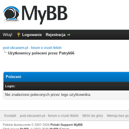
Witaj!
Logowanie
Rejestracja
pod-obcasem.pl - forum o crush fetish
Użytkownicy poleceni przez Patryk66
Poleceni
Login:
Nie znaleziono poleconych przez tego użytkownika.
Kontakt
pod-obcasem.pl - forum o crush fetish
Wróć do góry
Wersja bez gra
Polskie tłumaczenie © 2007-2026
Polski Support MyBB