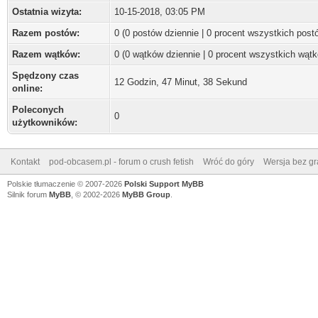
Ostatnia wizyta:
10-15-2018, 03:05 PM
Razem postów:
0 (0 postów dziennie | 0 procent wszystkich post
Razem wątków:
0 (0 wątków dziennie | 0 procent wszystkich wąt
Spędzony czas
12 Godzin, 47 Minut, 38 Sekund
online:
Poleconych
0
użytkowników:
Kontakt
pod-obcasem.pl - forum o crush fetish
Wróć do góry
Wersja bez gra
Polskie tłumaczenie © 2007-2026
Polski Support MyBB
Silnik forum
MyBB
, © 2002-2026
MyBB Group
.