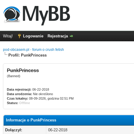
Witaj!
Logowanie
Rejestracja
pod-obcasem.pl - forum o crush fetish
Profil: PunkPrincess
PunkPrincess
(Banned)
Data rejestracji:
06-22-2018
Data urodzenia:
Nie określono
Czas lokalny:
08-09-2026, godzina 02:51 PM
Status:
Offline
Informacje o PunkPrincess
Dołączył:
06-22-2018