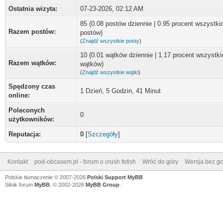
Ostatnia wizyta:
07-23-2026, 02:12 AM
85 (0.08 postów dziennie | 0.95 procent wszystki
Razem postów:
postów)
(
Znajdź wszystkie posty
)
10 (0.01 wątków dziennie | 1.17 procent wszystki
Razem wątków:
wątków)
(
Znajdź wszystkie wątki
)
Spędzony czas
1 Dzień, 5 Godzin, 41 Minut
online:
Poleconych
0
użytkowników:
Reputacja:
0
[
Szczegóły
]
Kontakt
pod-obcasem.pl - forum o crush fetish
Wróć do góry
Wersja bez gra
Polskie tłumaczenie © 2007-2026
Polski Support MyBB
Silnik forum
MyBB
, © 2002-2026
MyBB Group
.