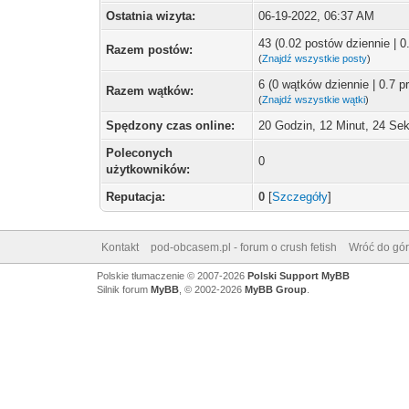
Ostatnia wizyta:
06-19-2022, 06:37 AM
43 (0.02 postów dziennie | 
Razem postów:
(
Znajdź wszystkie posty
)
6 (0 wątków dziennie | 0.7 
Razem wątków:
(
Znajdź wszystkie wątki
)
Spędzony czas online:
20 Godzin, 12 Minut, 24 Se
Poleconych
0
użytkowników:
Reputacja:
0
[
Szczegóły
]
Kontakt
pod-obcasem.pl - forum o crush fetish
Wróć do gór
Polskie tłumaczenie © 2007-2026
Polski Support MyBB
Silnik forum
MyBB
, © 2002-2026
MyBB Group
.