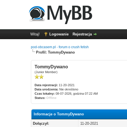
Witaj!
Logowanie
Rejestracja
pod-obcasem.pl - forum o crush fetish
Profil: TommyDywano
TommyDywano
(Junior Member)
Data rejestracji:
11-20-2021
Data urodzenia:
Nie określono
Czas lokalny:
08-07-2026, godzina 07:22 AM
Status:
Offline
Informacje o TommyDywano
Dołączył:
11-20-2021