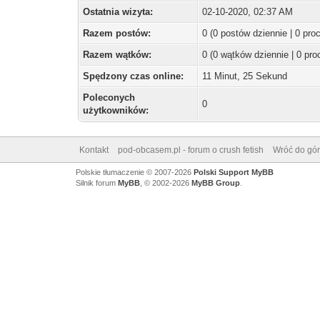
Ostatnia wizyta:
02-10-2020, 02:37 AM
Razem postów:
0 (0 postów dziennie | 0 pr
Razem wątków:
0 (0 wątków dziennie | 0 pr
Spędzony czas online:
11 Minut, 25 Sekund
Poleconych
0
użytkowników:
Kontakt
pod-obcasem.pl - forum o crush fetish
Wróć do gór
Polskie tłumaczenie © 2007-2026
Polski Support MyBB
Silnik forum
MyBB
, © 2002-2026
MyBB Group
.