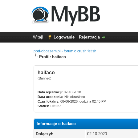
Witaj!
Logowanie
Rejestracja
pod-obcasem.pl - forum o crush fetish
Profil: haifaco
haifaco
(Banned)
Data rejestracji:
02-10-2020
Data urodzenia:
Nie określono
Czas lokalny:
08-06-2026, godzina 02:45 PM
Status:
Offline
Informacje o haifaco
Dołączył:
02-10-2020