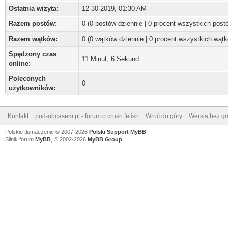
Ostatnia wizyta:
12-30-2019, 01:30 AM
Razem postów:
0 (0 postów dziennie | 0 procent wszystkich post
Razem wątków:
0 (0 wątków dziennie | 0 procent wszystkich wąt
Spędzony czas
11 Minut, 6 Sekund
online:
Poleconych
0
użytkowników:
Kontakt
pod-obcasem.pl - forum o crush fetish
Wróć do góry
Wersja bez gra
Polskie tłumaczenie © 2007-2026
Polski Support MyBB
Silnik forum
MyBB
, © 2002-2026
MyBB Group
.