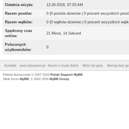
Ostatnia wizyta:
12-26-2018, 07:03 AM
Razem postów:
0 (0 postów dziennie | 0 procent wszystkich post
Razem wątków:
0 (0 wątków dziennie | 0 procent wszystkich wąt
Spędzony czas
21 Minut, 14 Sekund
online:
Poleconych
0
użytkowników:
Kontakt
pod-obcasem.pl - forum o crush fetish
Wróć do góry
Wersja bez gra
Polskie tłumaczenie © 2007-2026
Polski Support MyBB
Silnik forum
MyBB
, © 2002-2026
MyBB Group
.