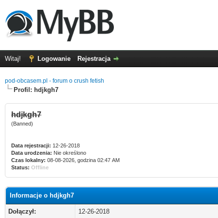
Witaj!
Logowanie
Rejestracja
pod-obcasem.pl - forum o crush fetish
Profil: hdjkgh7
hdjkgh7
(Banned)
Data rejestracji:
12-26-2018
Data urodzenia:
Nie określono
Czas lokalny:
08-08-2026, godzina 02:47 AM
Status:
Offline
Informacje o hdjkgh7
Dołączył:
12-26-2018