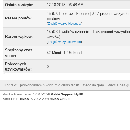
Ostatnia wizyta:
12-18-2018, 06:48 AM
15 (0.01 postów dziennie | 0.17 procent wszystki
Razem postów:
postów)
(
Znajdź wszystkie posty
)
15 (0.01 wątków dziennie | 1.75 procent wszystki
Razem wątków:
wątków)
(
Znajdź wszystkie wątki
)
Spędzony czas
52 Minut, 12 Sekund
online:
Poleconych
0
użytkowników:
Kontakt
pod-obcasem.pl - forum o crush fetish
Wróć do góry
Wersja bez gra
Polskie tłumaczenie © 2007-2026
Polski Support MyBB
Silnik forum
MyBB
, © 2002-2026
MyBB Group
.