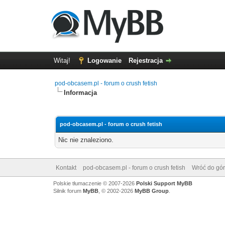
Witaj!
Logowanie
Rejestracja
pod-obcasem.pl - forum o crush fetish
Informacja
pod-obcasem.pl - forum o crush fetish
Nic nie znaleziono.
Kontakt
pod-obcasem.pl - forum o crush fetish
Wróć do gór
Polskie tłumaczenie © 2007-2026
Polski Support MyBB
Silnik forum
MyBB
, © 2002-2026
MyBB Group
.