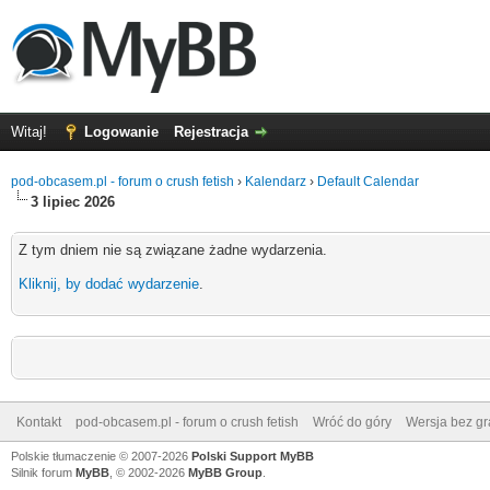
Witaj!
Logowanie
Rejestracja
pod-obcasem.pl - forum o crush fetish
›
Kalendarz
›
Default Calendar
3 lipiec 2026
Z tym dniem nie są związane żadne wydarzenia.
Kliknij, by dodać wydarzenie
.
Kontakt
pod-obcasem.pl - forum o crush fetish
Wróć do góry
Wersja bez gra
Polskie tłumaczenie © 2007-2026
Polski Support MyBB
Silnik forum
MyBB
, © 2002-2026
MyBB Group
.