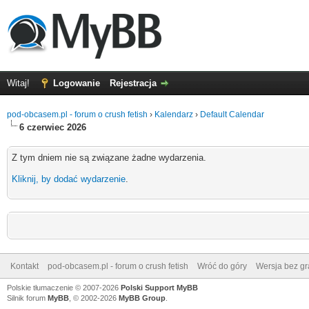
Witaj!
Logowanie
Rejestracja
pod-obcasem.pl - forum o crush fetish
›
Kalendarz
›
Default Calendar
6 czerwiec 2026
Z tym dniem nie są związane żadne wydarzenia.
Kliknij, by dodać wydarzenie
.
Kontakt
pod-obcasem.pl - forum o crush fetish
Wróć do góry
Wersja bez gra
Polskie tłumaczenie © 2007-2026
Polski Support MyBB
Silnik forum
MyBB
, © 2002-2026
MyBB Group
.