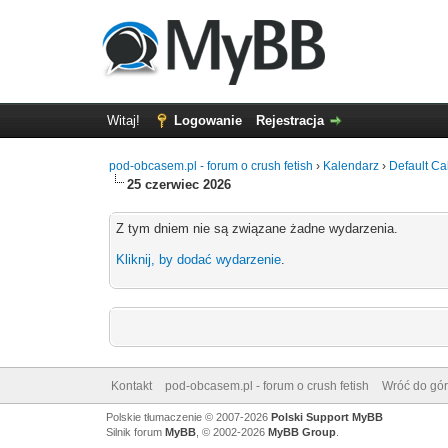
Witaj!
Logowanie
Rejestracja
pod-obcasem.pl - forum o crush fetish
›
Kalendarz
›
Default Ca
25 czerwiec 2026
Z tym dniem nie są związane żadne wydarzenia.
Kliknij, by dodać wydarzenie
.
Kontakt
pod-obcasem.pl - forum o crush fetish
Wróć do gór
Polskie tłumaczenie © 2007-2026
Polski Support MyBB
Silnik forum
MyBB
, © 2002-2026
MyBB Group
.