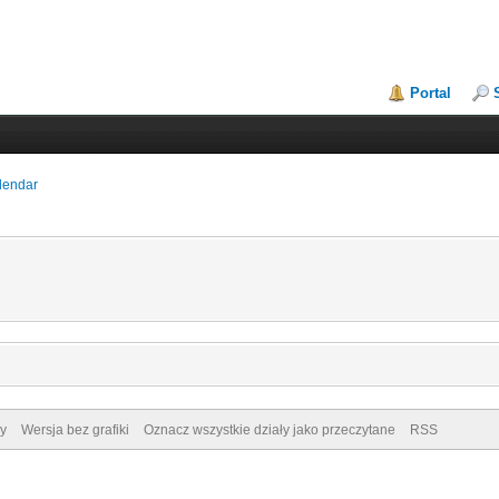
Portal
lendar
y
Wersja bez grafiki
Oznacz wszystkie działy jako przeczytane
RSS