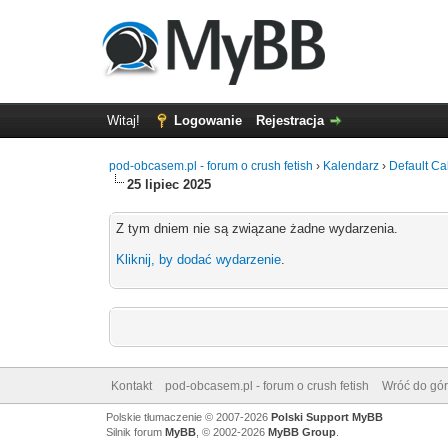
Witaj!
Logowanie
Rejestracja
pod-obcasem.pl - forum o crush fetish
›
Kalendarz
›
Default Ca
25 lipiec 2025
Z tym dniem nie są związane żadne wydarzenia.
Kliknij, by dodać wydarzenie
.
Kontakt
pod-obcasem.pl - forum o crush fetish
Wróć do gór
Polskie tłumaczenie © 2007-2026
Polski Support MyBB
Silnik forum
MyBB
, © 2002-2026
MyBB Group
.