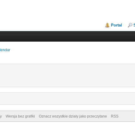
Portal
lendar
y
Wersja bez grafiki
Oznacz wszystkie działy jako przeczytane
RSS