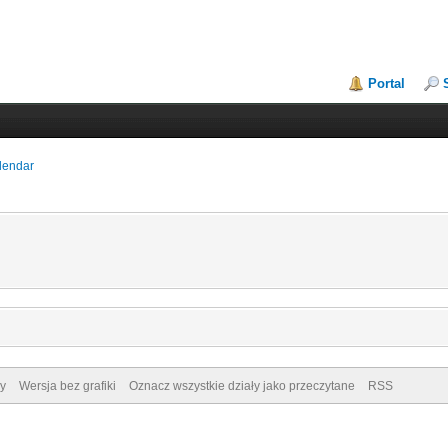
Portal
lendar
y
Wersja bez grafiki
Oznacz wszystkie działy jako przeczytane
RSS