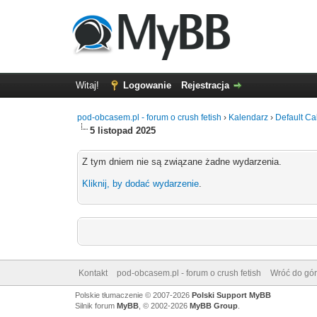
Witaj!
Logowanie
Rejestracja
pod-obcasem.pl - forum o crush fetish
›
Kalendarz
›
Default Ca
5 listopad 2025
Z tym dniem nie są związane żadne wydarzenia.
Kliknij, by dodać wydarzenie
.
Kontakt
pod-obcasem.pl - forum o crush fetish
Wróć do gór
Polskie tłumaczenie © 2007-2026
Polski Support MyBB
Silnik forum
MyBB
, © 2002-2026
MyBB Group
.