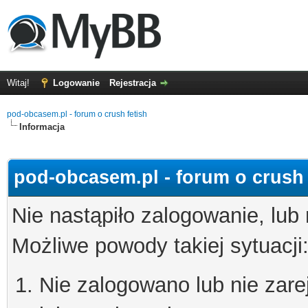
Witaj!
Logowanie
Rejestracja
pod-obcasem.pl - forum o crush fetish
Informacja
pod-obcasem.pl - forum o crush 
Nie nastąpiło zalogowanie, lub
Możliwe powody takiej sytuacji
Nie zalogowano lub nie zare