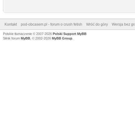
Kontakt
pod-obcasem.pl - forum o crush fetish
Wróć do góry
Wersja bez gra
Polskie tłumaczenie © 2007-2026
Polski Support MyBB
Silnik forum
MyBB
, © 2002-2026
MyBB Group
.