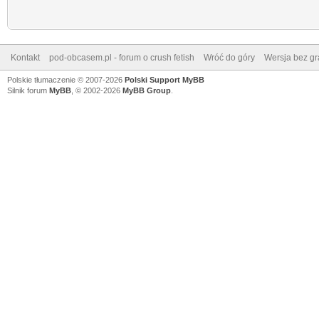
Kontakt
pod-obcasem.pl - forum o crush fetish
Wróć do góry
Wersja bez gra
Polskie tłumaczenie © 2007-2026
Polski Support MyBB
Silnik forum
MyBB
, © 2002-2026
MyBB Group
.