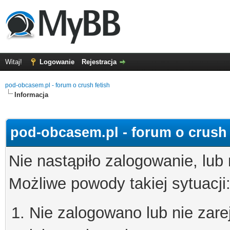
Witaj!
Logowanie
Rejestracja
pod-obcasem.pl - forum o crush fetish
Informacja
pod-obcasem.pl - forum o crush 
Nie nastąpiło zalogowanie, lub
Możliwe powody takiej sytuacji
Nie zalogowano lub nie zare